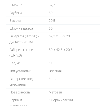
Ширина
62,3
Глубина
50
Высота
20,5
Ширина шкафа
50
Габариты (ШхГхВ) /
62,3 х 50 х 20,5
Диаметр мойки
Габариты чаши
50 х 42,5 х 20,5
(ШхГхВ)
Вес, кг
11
Тип установки
Врезная
Отверстие под
Есть
смеситель
Поверхность
Матовая
Вариант
Оборачиваемая
исполнения