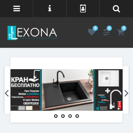
0
0
0