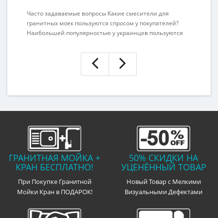
Часто задаваемые вопросы Какие смесители для
Вы
гранитных моек пользуются спросом у покупателей?
от
Наибольшей популярностью у украинцев пользуются
не
краны Imperial и Sabin от бренда Kaher. Это модели
ра
среднего ценового диапазона. В числе их главных
ра
достоинств: современный дизайн; шесть вариантов
эк
цвета; надежность и доступная цена; высокий излив с
са
угл..
пр
ГРАНИТНАЯ МОЙКА +
50% СКИДКИ НА
КРАН БЕСПЛАТНО!
УЦЕНЁННЫЙ ТОВАР
При Покупке Гранитной
Новый Товар с Мелкими
Мойки Кран в ПОДАРОК!
Визуальными Дефектами