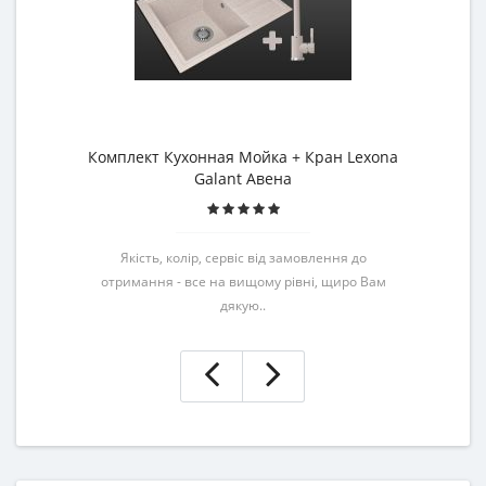
Комплект Кухонная Мойка + Кран Lexona
Galant Авена
Якість, колір, сервіс від замовлення до
отримання - все на вищому рівні, щиро Вам
дякую..