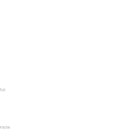
lus
ителя