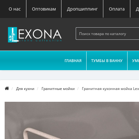
О нас
Оптовикам
Дропшиппинг
Оплата
Д
ГЛАВНАЯ
ТУМБЫ В ВАННУ
УМ
Для кухни
Гранитные мойки
Гранитная кухонная мойка Lex