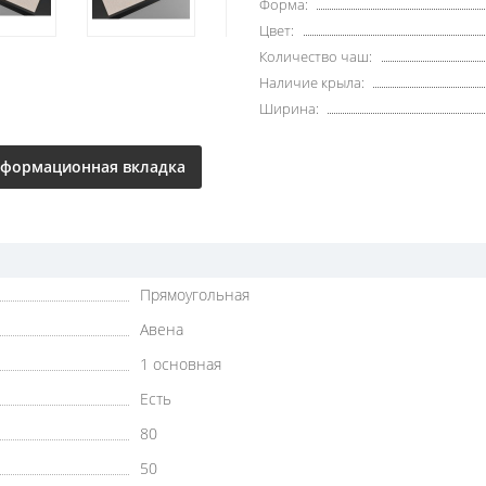
Форма:
Цвет:
Количество чаш:
Наличие крыла:
Ширина:
формационная вкладка
Прямоугольная
Авена
1 основная
Есть
80
50